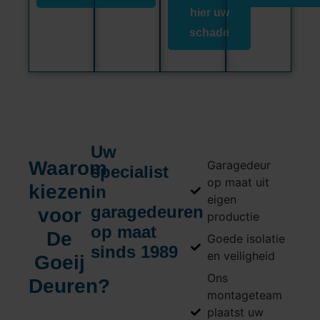
hier uw
schade
Uw
Waarom
Garagedeur
specialist
op maat uit
kiezen
in
eigen
garagedeuren
voor
productie
op maat
De
Goede isolatie
sinds 1989
en veiligheid
Goeij
Ons
Deuren?
montageteam
plaatst uw