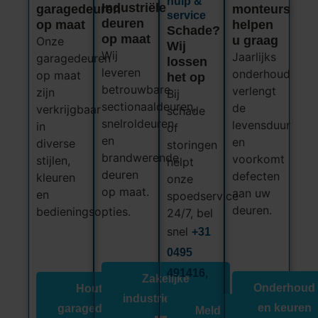
hulp &
Industriële
garagedeuren
monteurs
service
deuren
op maat
helpen
Schade?
op maat
u graag
Onze
Wij
Wij
Jaarlijks
garagedeuren
lossen
leveren
onderhoud
op maat
het op
betrouwbare
verlengt
zijn
Bij
sectionaaldeuren,
de
verkrijgbaar
schade
snelroldeuren
levensduur
in
of
en
en
diverse
storingen
brandwerende
voorkomt
stijlen,
helpt
deuren
defecten
kleuren
onze
op maat.
aan uw
en
spoedservice
deuren.
bedieningsopties.
24/7, bel
snel
+31
0495
,
491416
Zakelijke
Onderhoud
Houten
industriedeuren
en keuren
garagedeuren
Meld