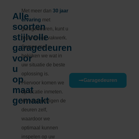
Met meer dan
30 jaar
Alle
ervaring
met
soorten
garagedeuren, kunt u
stijlvolle
rekenen op vakwerk.
garagedeuren
Samen met u
bekijken we wat in
voor
uw situatie de beste
u
oplossing is.
op
Garagedeuren
Hiervoor komen we
maat
op locatie inmeten.
gemaakt
We vervaardigen de
deuren zelf,
waardoor we
optimaal kunnen
inspelen op uw